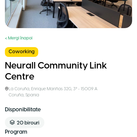
< Mergi înapoi
Coworking
Neurall Community Link
Centre
La Coruña
,
Enrique Mariñas 32G, 3º - 15009 A
Coruña
,
Spania
Disponibilitate
20
birouri
Program