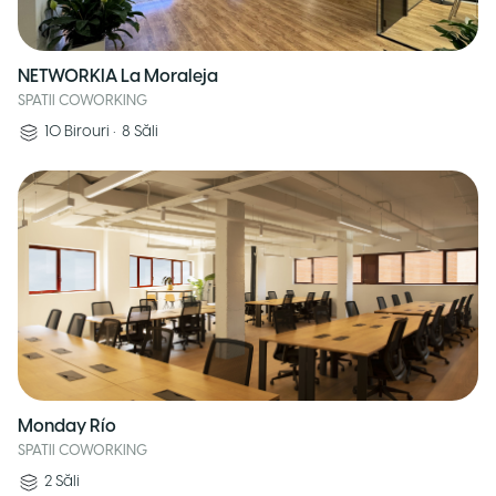
NETWORKIA La Moraleja
SPATII COWORKING
10
Birouri
•
8
Săli
Monday Río
SPATII COWORKING
2
Săli