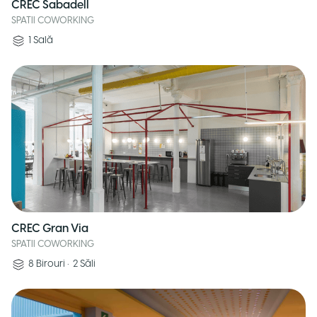
CREC Sabadell
SPATII COWORKING
1
Sală
CREC Gran Via
SPATII COWORKING
8
Birouri
•
2
Săli