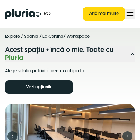
Logo Pluria
RO
Află mai multe
Explore
/
Spania
/
La Coruña
/ Workspace
Acest spațiu + încă o mie. Toate cu
Pluria
Alege soluția potrivită pentru echipa ta.
Vezi opțiunile
Previous slide
Next s