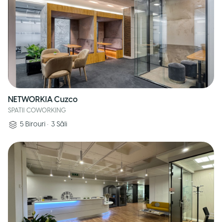
NETWORKIA Cuzco
SPATII COWORKING
5
Birouri
•
3
Săli