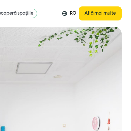
coperă spațiile
RO
Află mai multe