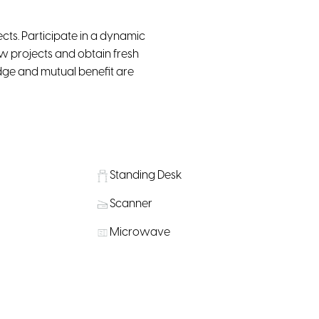
cts. Participate in a dynamic
w projects and obtain fresh
ge and mutual benefit are
Standing Desk
Scanner
Microwave
on Nearby
Water, coffee & tea supply