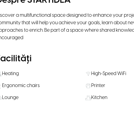
Despre STARTIDEA
iscover a multifunctional space designed to enhance your proje
ommunity that will help you achieve your goals, learn about ne
pproaches to enrich. Be part of a space where shared knowled
ncouraged
acilități
Heating
High-Speed WiFi
Ergonomic chairs
Printer
Lounge
Kitchen
Bike Parking
Public Transportati
Locație