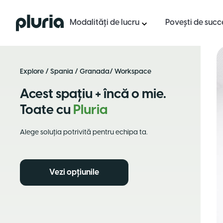
Logo Pluria
Modalități de lucru
Povești de succ
Explore
/
Spania
/
Granada
/ Workspace
Acest spațiu + încă o mie.
Toate cu
Pluria
Alege soluția potrivită pentru echipa ta.
Vezi opțiunile