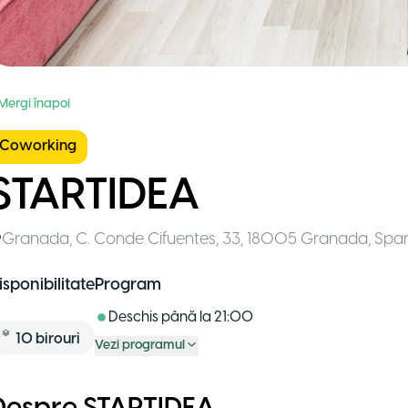
 Mergi înapoi
Coworking
STARTIDEA
Granada
,
C. Conde Cifuentes, 33, 18005 Granada
,
Spa
isponibilitate
Program
Deschis până la
21:00
10
birouri
Vezi programul