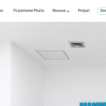
es
Fii partener Pluria
Resurse
Prețuri
Des