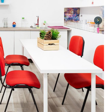
Next sli