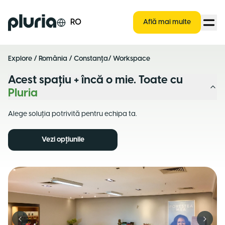
Logo Pluria
RO
Află mai multe
Explore
/
România
/
Constanța
/ Workspace
Acest spațiu + încă o mie. Toate cu
Pluria
Alege soluția potrivită pentru echipa ta.
Vezi opțiunile
Previous slide
Next s