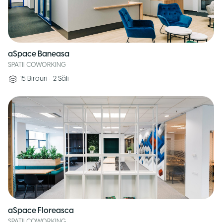
aSpace Baneasa
SPATII COWORKING
15
Birouri
•
2
Săli
aSpace Floreasca
SPATII COWORKING