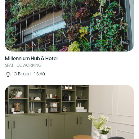
Millennium Hub & Hotel
SPATII COWORKING
10
Birouri
•
1
Sală