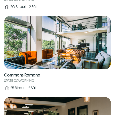
20
Birouri
•
2
Săli
Commons Romana
SPATII COWORKING
25
Birouri
•
2
Săli