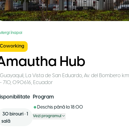
 Mergi înapoi
Coworking
Amautha Hub
Guayaquil
,
La Vista de San Eduardo, Av. del Bombero km 
- 710, 090616
,
Ecuador
isponibilitate
Program
Deschis până la
18:00
30
birouri
•
1
Vezi programul
sală