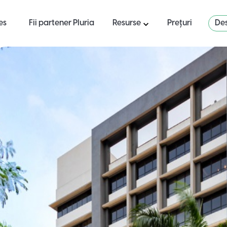
es
Fii partener Pluria
Resurse
Prețuri
Des