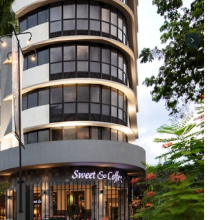
Next sli