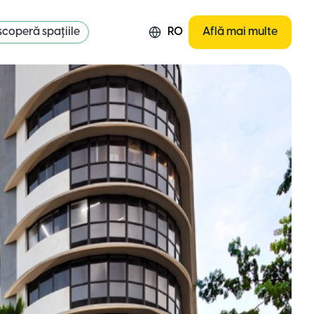
coperă spațiile
RO
Află mai multe