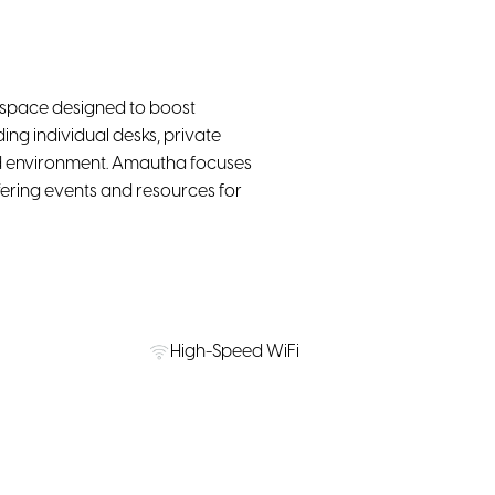
kspace designed to boost
ding individual desks, private
ned environment. Amautha focuses
ering events and resources for
High-Speed WiFi
Private Offices
on Nearby
Water, coffee & tea supply