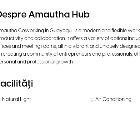
Despre Amautha Hub
mautha Coworking in Guayaquil is a modern and flexible wor
roductivity and collaboration. It offers a variety of options inclu
ffices and meeting rooms, all in a vibrant and uniquely desig
n creating a community of entrepreneurs and professionals, off
ersonal and professional growth.
acilități
Natural Light
Air Conditioning
Ergonomic chairs
Chromecast
Parking
Public Transportati
Snacks available for purchase