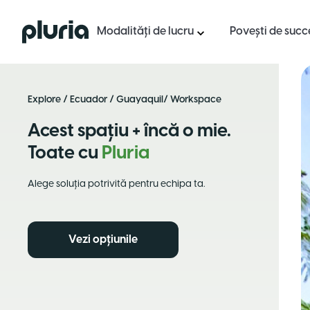
Logo Pluria
Modalități de lucru
Povești de succ
Explore
/
Ecuador
/
Guayaquil
/ Workspace
Acest spațiu + încă o mie.
Toate cu
Pluria
Alege soluția potrivită pentru echipa ta.
Vezi opțiunile