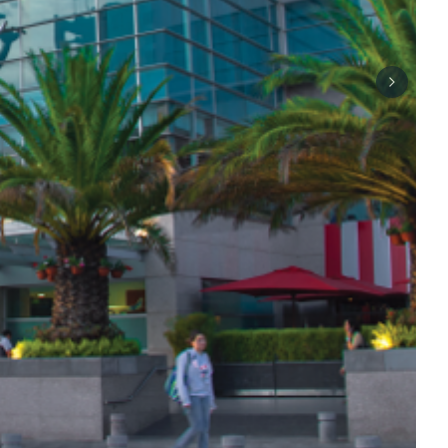
Next sli