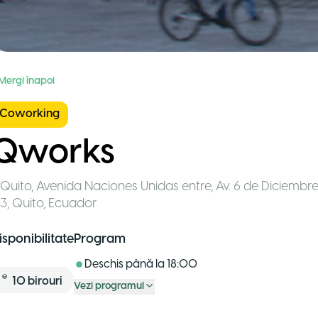
 Mergi înapoi
Coworking
Qworks
Quito
,
Avenida Naciones Unidas entre, Av. 6 de Diciembre
3, Quito
,
Ecuador
isponibilitate
Program
Deschis până la
18:00
10
birouri
Vezi programul