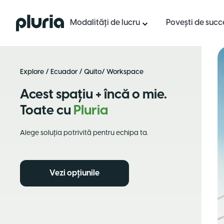
Logo Pluria
Modalități de lucru
Povești de succ
Explore
/
Ecuador
/
Quito
/ Workspace
Acest spațiu + încă o mie.
Toate cu
Pluria
Alege soluția potrivită pentru echipa ta.
Vezi opțiunile