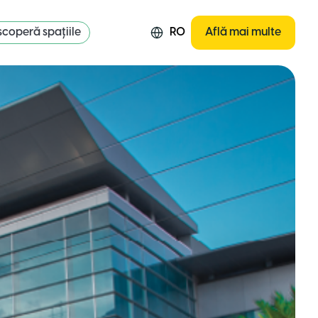
coperă spațiile
RO
Află mai multe