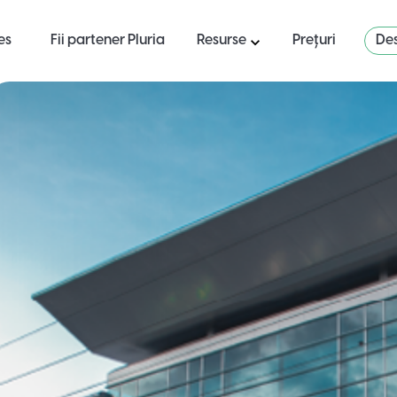
es
Fii partener Pluria
Resurse
Prețuri
Des