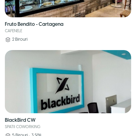
Fruto Bendito - Cartagena
CAFENELE
2
Birouri
BlackBird CW
SPATII COWORKING
5
Birouri
•
3
Săli