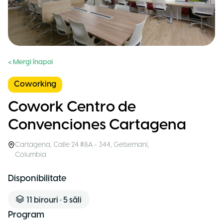
< Mergi înapoi
Coworking
Cowork Centro de
Convenciones Cartagena
Cartagena
,
Calle 24 #8A - 344, Getsemaní
,
Columbia
Disponibilitate
11
birouri
•
5
săli
Program