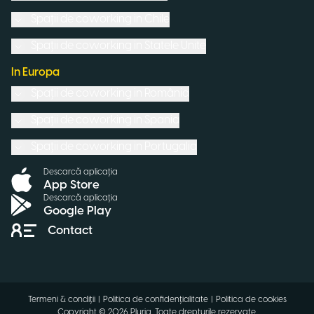
Spații de coworking in
Chile
Spații de coworking in
Statele Unite
In Europa
Spații de coworking in
România
Spații de coworking in
Spania
Spații de coworking in
Portugalia
Descarcă aplicația
App Store
Descarcă aplicația
Google Play
Contact
Termeni & condiții
|
Politica de confidențialitate
|
Politica de cookies
Copyright ©
2026
Pluria.
Toate drepturile rezervate
.