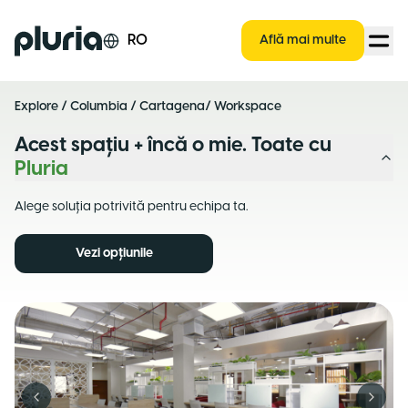
Logo Pluria
RO
Află mai multe
Explore
/
Columbia
/
Cartagena
/ Workspace
Acest spațiu + încă o mie. Toate cu
Pluria
Alege soluția potrivită pentru echipa ta.
Vezi opțiunile
Previous slide
Next s