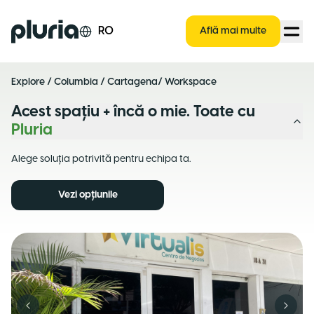
Logo Pluria
RO
Află mai multe
Explore
/
Columbia
/
Cartagena
/ Workspace
Acest spațiu + încă o mie. Toate cu
Pluria
Alege soluția potrivită pentru echipa ta.
Vezi opțiunile
Previous slide
Next s