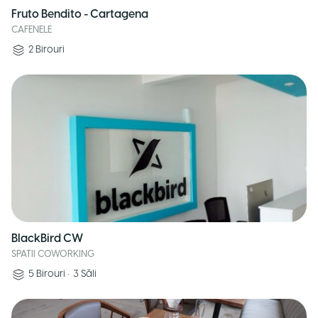
Fruto Bendito - Cartagena
CAFENELE
2
Birouri
BlackBird CW
SPATII COWORKING
5
Birouri
•
3
Săli