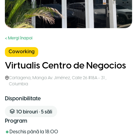
< Mergi înapoi
Coworking
Virtualis Centro de Negocios
Cartagena
,
Manga Av. Jiménez, Calle 26 #18A - 31
,
Columbia
Disponibilitate
10
birouri
•
5
săli
Program
Deschis până la
18:00