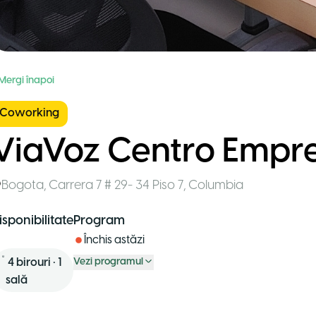
 Mergi înapoi
Coworking
ViaVoz Centro Empre
Bogota
,
Carrera 7 # 29- 34 Piso 7
,
Columbia
isponibilitate
Program
Închis astăzi
4
birouri
•
1
Vezi programul
sală