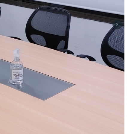
Next sli