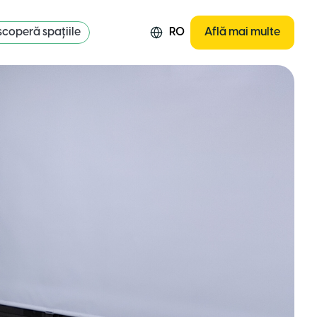
coperă spațiile
RO
Află mai multe