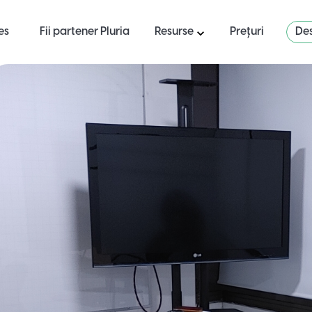
es
Fii partener Pluria
Resurse
Prețuri
Des