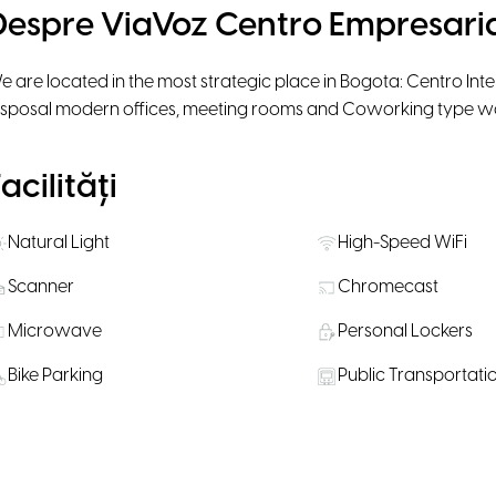
Despre ViaVoz Centro Empresari
e are located in the most strategic place in Bogota: Centro Int
isposal modern offices, meeting rooms and Coworking type wor
acilități
Natural Light
High-Speed WiFi
Scanner
Chromecast
Microwave
Personal Lockers
Bike Parking
Public Transportati
Snacks available for purchase