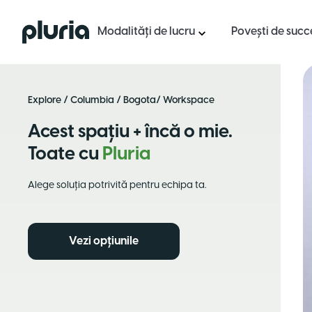
Logo Pluria
Modalități de lucru
Povești de succ
Explore
/
Columbia
/
Bogota
/ Workspace
Acest spațiu + încă o mie.
Toate cu
Pluria
Alege soluția potrivită pentru echipa ta.
Vezi opțiunile