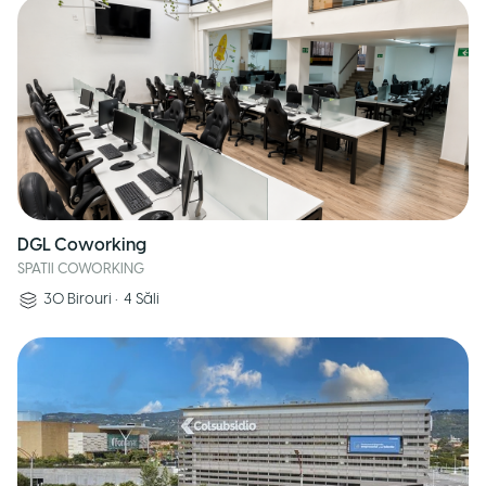
DGL Coworking
SPATII COWORKING
30
Birouri
•
4
Săli