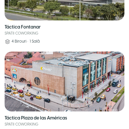
Táctica Fontanar
SPATII COWORKING
4
Birouri
•
1
Sală
Táctica Plaza de las Américas
SPATII COWORKING