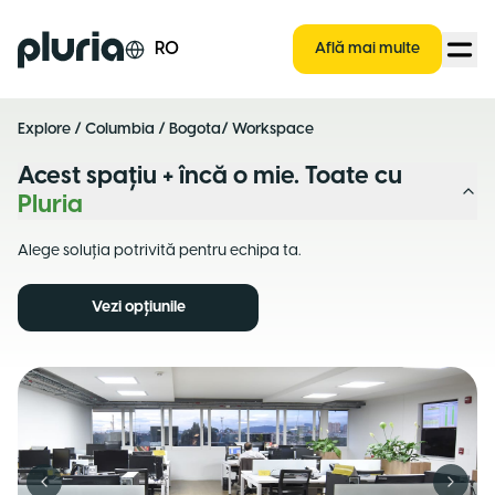
Logo Pluria
RO
Află mai multe
Explore
/
Columbia
/
Bogota
/ Workspace
Acest spațiu + încă o mie. Toate cu
Pluria
Alege soluția potrivită pentru echipa ta.
Vezi opțiunile
Previous slide
Next s