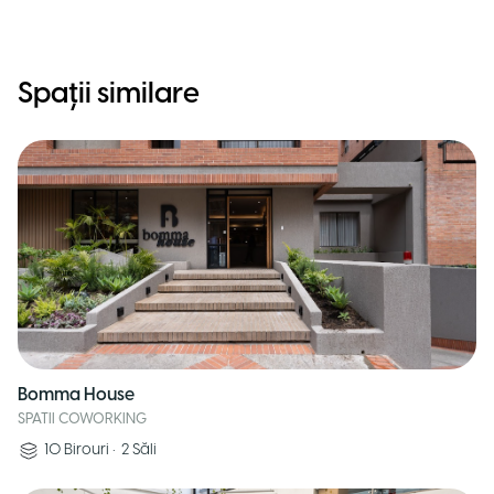
Spații similare
Bomma House
SPATII COWORKING
10
Birouri
•
2
Săli