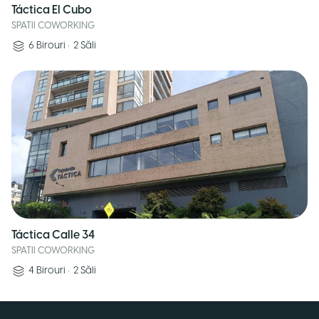
Táctica El Cubo
SPATII COWORKING
6
Birouri
•
2
Săli
Táctica Calle 34
SPATII COWORKING
4
Birouri
•
2
Săli