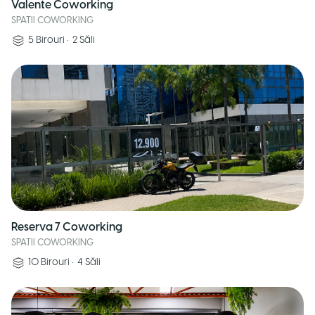
Valente Coworking
SPATII COWORKING
5
Birouri
•
2
Săli
Reserva 7 Coworking
SPATII COWORKING
10
Birouri
•
4
Săli