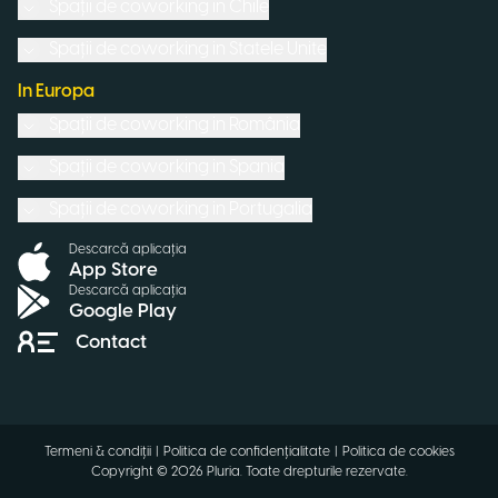
Spații de coworking in
Chile
Spații de coworking in
Statele Unite
In Europa
Spații de coworking in
România
Spații de coworking in
Spania
Spații de coworking in
Portugalia
Descarcă aplicația
App Store
Descarcă aplicația
Google Play
Contact
Termeni & condiții
|
Politica de confidențialitate
|
Politica de cookies
Copyright ©
2026
Pluria.
Toate drepturile rezervate
.