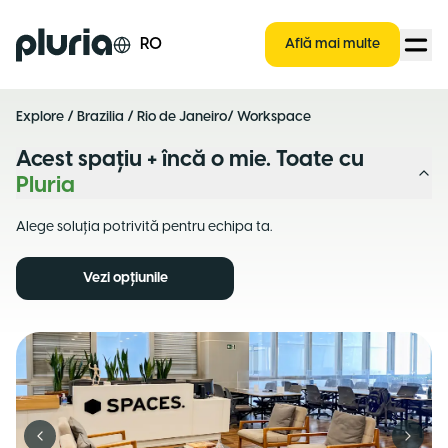
Logo Pluria
RO
Află mai multe
Explore
/
Brazilia
/
Rio de Janeiro
/ Workspace
Acest spațiu + încă o mie. Toate cu
Pluria
Alege soluția potrivită pentru echipa ta.
Vezi opțiunile
Previous slide
Next s