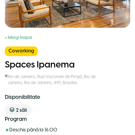
< Mergi înapoi
Coworking
Spaces Ipanema
Rio de Janeiro
,
Rua Visconde de Pirajá, Rio de
Janeiro, Rio de Janeiro, 495
,
Brazilia
Disponibilitate
2
săli
Program
Deschis până la
16:00