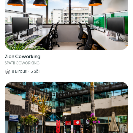
Zion Coworking
SPATII COWORKING
8
Birouri
•
3
Săli