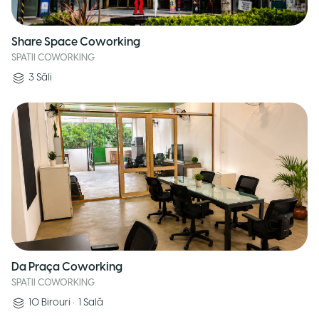
Share Space Coworking
SPATII COWORKING
3
Săli
Da Praça Coworking
SPATII COWORKING
10
Birouri
•
1
Sală