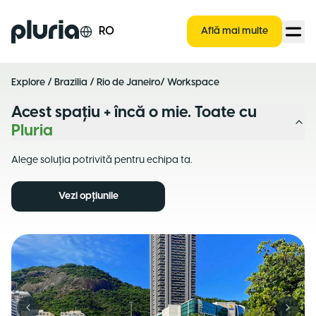
Logo Pluria
RO
Află mai multe
Explore
/
Brazilia
/
Rio de Janeiro
/ Workspace
Acest spațiu + încă o mie. Toate cu
Pluria
Alege soluția potrivită pentru echipa ta.
Vezi opțiunile
Previous slide
Next s