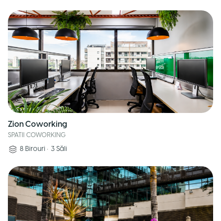
Zion Coworking
SPATII COWORKING
8
Birouri
•
3
Săli