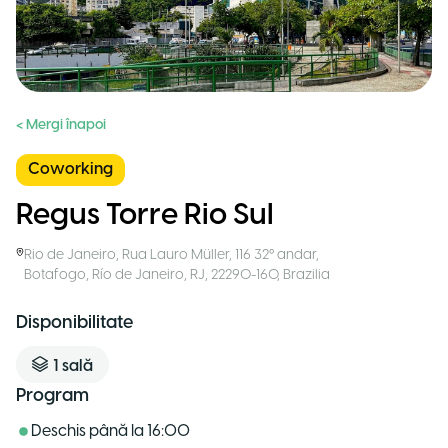
< Mergi înapoi
Coworking
Regus Torre Rio Sul
Rio de Janeiro
,
Rua Lauro Müller, 116 32º andar,
Botafogo, Río de Janeiro, RJ, 22290-160
,
Brazilia
Disponibilitate
1
sală
Program
Deschis până la
16:00