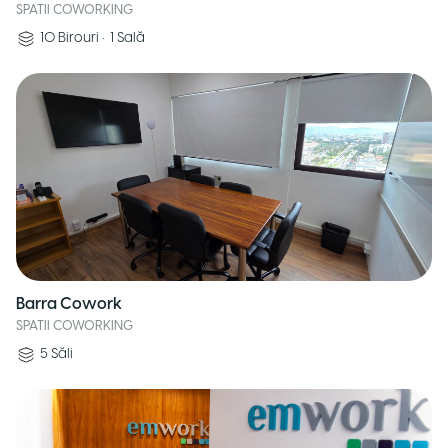
SPATII COWORKING
10
Birouri
•
1
Sală
Barra Cowork
SPATII COWORKING
5
Săli