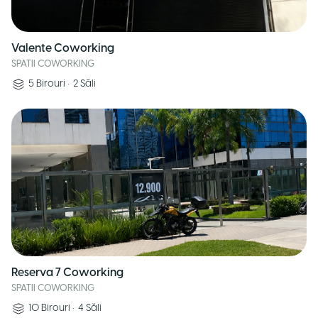
Valente Coworking
SPATII COWORKING
5
Birouri
•
2
Săli
Reserva 7 Coworking
SPATII COWORKING
10
Birouri
•
4
Săli