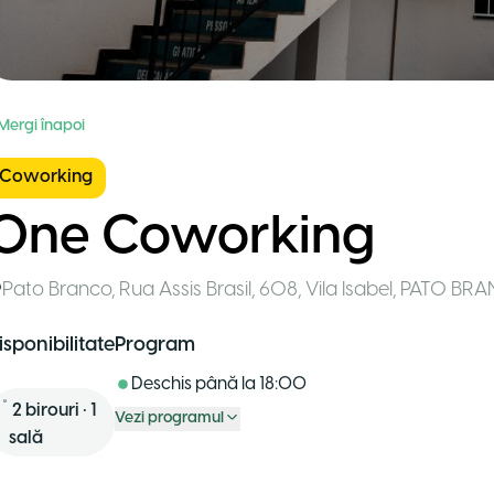
 Mergi înapoi
Coworking
One Coworking
Pato Branco
,
Rua Assis Brasil, 608, Vila Isabel, PATO BR
isponibilitate
Program
Deschis până la
18:00
2
birouri
•
1
Vezi programul
sală