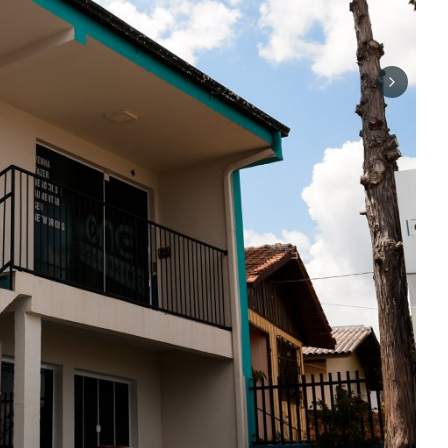
Next sli