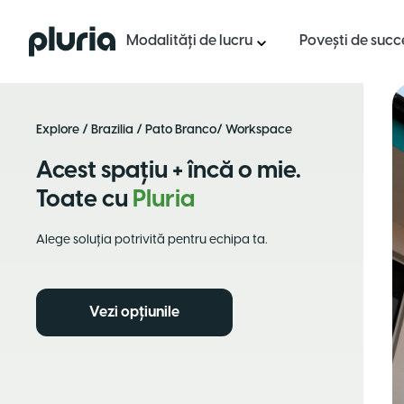
Logo Pluria
Modalități de lucru
Povești de succ
Explore
/
Brazilia
/
Pato Branco
/ Workspace
Acest spațiu + încă o mie.
Toate cu
Pluria
Alege soluția potrivită pentru echipa ta.
Vezi opțiunile