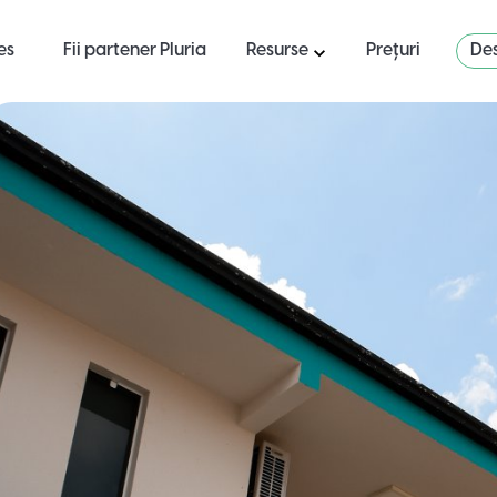
es
Fii partener Pluria
Resurse
Prețuri
Des