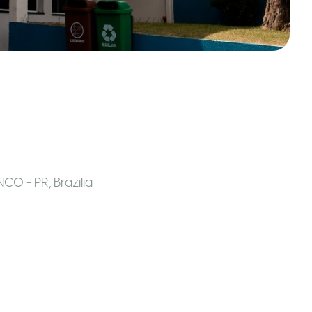
ANCO - PR
,
Brazilia