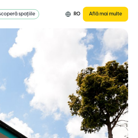
coperă spațiile
RO
Află mai multe