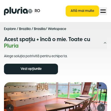
Logo Pluria
RO
Află mai multe
Explore
/
Brazilia
/
Brasilia
/ Workspace
Acest spațiu + încă o mie. Toate cu
Pluria
Alege soluția potrivită pentru echipa ta.
Vezi opțiunile
Previous slide
Next s