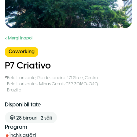
< Mergi înapoi
Coworking
P7 Criativo
Belo Horizonte
,
Rio de Janeiro 471 Stree, Centro -
Belo Horizonte - Minas Gerais CEP 30160-040
,
Brazilia
Disponibilitate
28
birouri
•
2
săli
Program
Închis astăzi