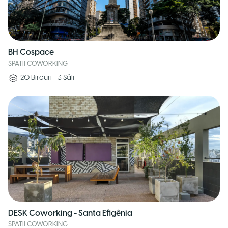
BH Cospace
SPATII COWORKING
20
Birouri
•
3
Săli
DESK Coworking - Santa Efigênia
SPATII COWORKING