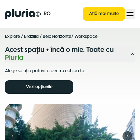
Logo Pluria
RO
Află mai multe
Explore
/
Brazilia
/
Belo Horizonte
/ Workspace
Acest spațiu + încă o mie. Toate cu
Pluria
Alege soluția potrivită pentru echipa ta.
Vezi opțiunile
Previous slide
Next s