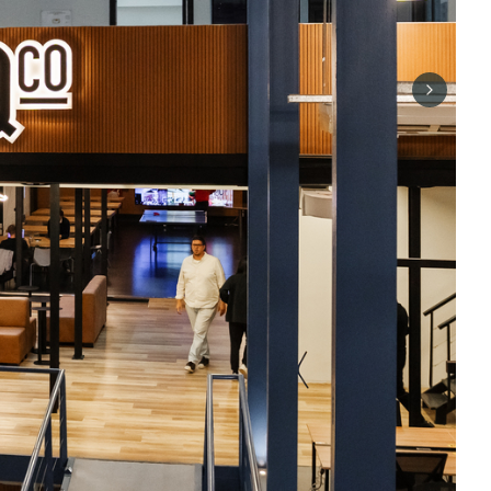
Next sli