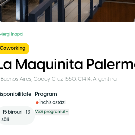
 Mergi înapoi
Coworking
La Maquinita Palerm
Buenos Aires
,
Godoy Cruz 1550, C1414
,
Argentina
isponibilitate
Program
Închis astăzi
15
birouri
•
13
Vezi programul
săli