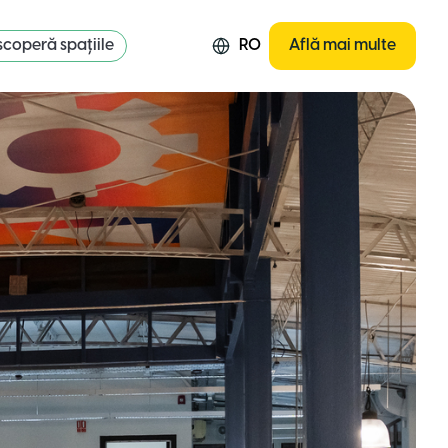
coperă spațiile
RO
Află mai multe