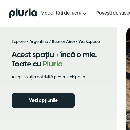
Logo Pluria
Modalități de lucru
Povești de succ
Explore
/
Argentina
/
Buenos Aires
/ Workspace
Acest spațiu + încă o mie.
Toate cu
Pluria
Alege soluția potrivită pentru echipa ta.
Vezi opțiunile