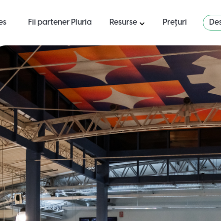
es
Fii partener Pluria
Resurse
Prețuri
Des