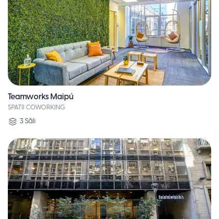
Teamworks Maipú
SPATII COWORKING
3
Săli