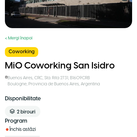
< Mergi înapoi
Coworking
MiO Coworking San Isidro
Buenos Aires
,
CRC, Sta. Rita 2731, B1609CRB
Boulogne, Provincia de Buenos Aires
,
Argentina
Disponibilitate
2
birouri
Program
Închis astăzi