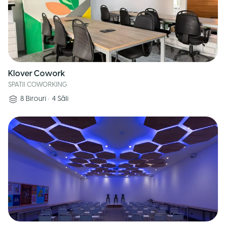
Klover Cowork
SPATII COWORKING
8
Birouri
•
4
Săli