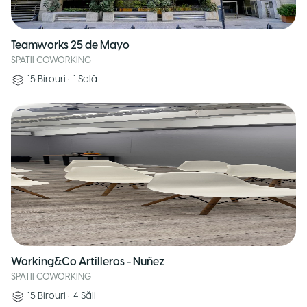
Teamworks 25 de Mayo
SPATII COWORKING
15
Birouri
•
1
Sală
Working&Co Artilleros - Nuñez
SPATII COWORKING
15
Birouri
•
4
Săli