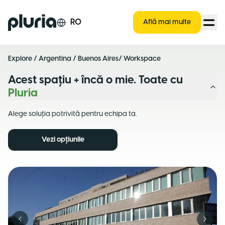
Logo Pluria
RO
Află mai multe
Explore
/
Argentina
/
Buenos Aires
/ Workspace
Acest spațiu + încă o mie. Toate cu
Pluria
Alege soluția potrivită pentru echipa ta.
Vezi opțiunile
Previous slide
Next s