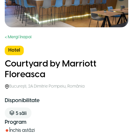
< Mergi înapoi
Hotel
Courtyard by Marriott
Floreasca
București
,
2A Dimitrie Pompeiu
,
România
Disponibilitate
5
săli
Program
Închis astăzi