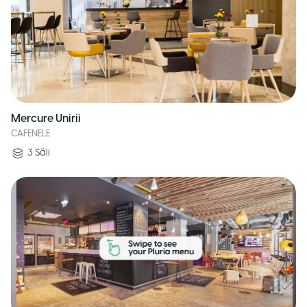
Mercure Unirii
CAFENELE
3
Săli