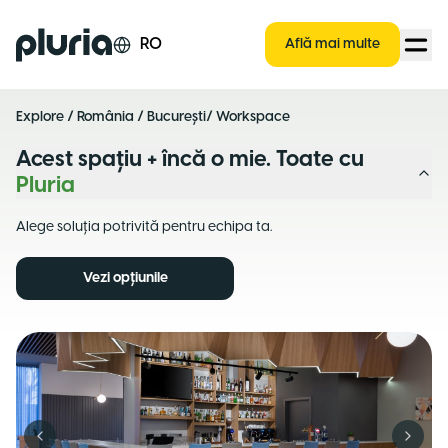
Logo Pluria
RO
Află mai multe
Explore
/
România
/
București
/ Workspace
Acest spațiu + încă o mie. Toate cu
Pluria
Alege soluția potrivită pentru echipa ta.
Vezi opțiunile
Previous slide
Next s