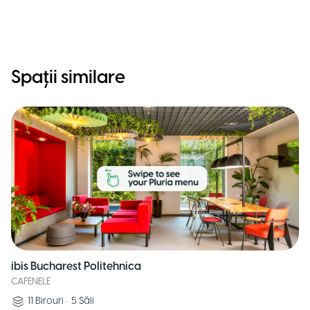
Spații similare
ibis Bucharest Politehnica
CAFENELE
11
Birouri
•
5
Săli