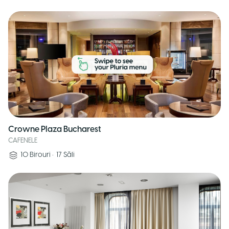
Crowne Plaza Bucharest
CAFENELE
10
Birouri
•
17
Săli