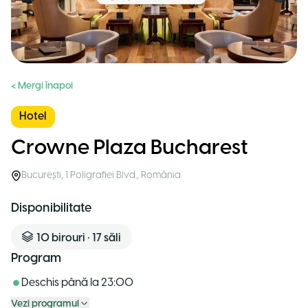
< Mergi înapoi
Hotel
Crowne Plaza Bucharest
București
,
1 Poligrafiei Blvd.
,
România
Disponibilitate
10
birouri
•
17
săli
Program
Deschis până la
23:00
Vezi programul