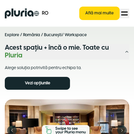
Logo Pluria
RO
Află mai multe
Explore
/
România
/
București
/ Workspace
Acest spațiu + încă o mie. Toate cu
Pluria
Alege soluția potrivită pentru echipa ta.
Vezi opțiunile
Previous slide
Next s