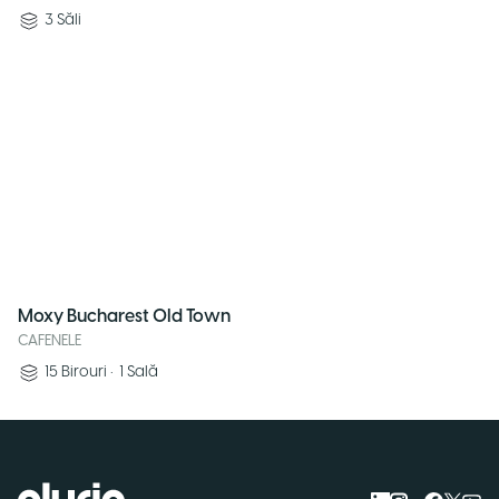
3
Săli
Moxy Bucharest Old Town
CAFENELE
15
Birouri
•
1
Sală
Logo Pluria