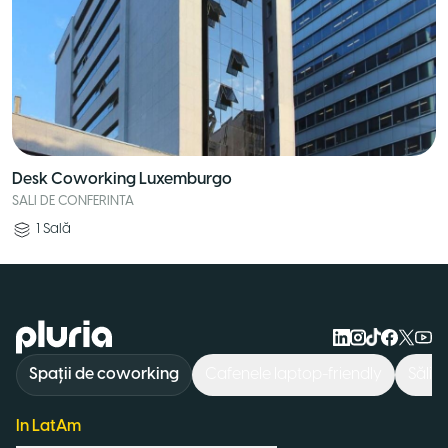
Desk Coworking Luxemburgo
SALI DE CONFERINTA
1
Sală
Logo Pluria
Spații de coworking
Cafenele laptop-friendly
Săli 
In LatAm