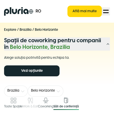
Logo Pluria
RO
Află mai multe
Explore
/
Brazilia
/
Belo Horizonte
Spații de coworking pentru companii
în
Belo Horizonte, Brazilia
Alege soluția potrivită pentru echipa ta.
Vezi opțiunile
Brazilia
Belo Horizonte
Toate Spațiile
Work & Eat
Coworking
Săli de conferință