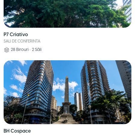
P7 Criativo
SALI DE CONFERINTA
28
Birouri
•
2
Săli
BH Cospace