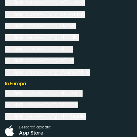
Spații de coworking in
Columbia
Spații de coworking in
Argentina
Spații de coworking in
Mexic
Spații de coworking in
Brazilia
Spații de coworking in
Peru
Spații de coworking in
Chile
Spații de coworking in
Statele Unite
In Europa
Spații de coworking in
România
Spații de coworking in
Spania
Spații de coworking in
Portugalia
Descarcă aplicația
App Store