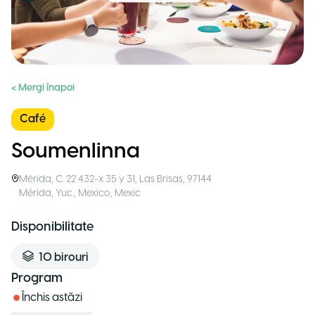
< Mergi înapoi
Café
Soumenlinna
Mérida
,
C. 22 432-x 35 y 31, Las Brisas, 97144
Mérida, Yuc., Mexico
,
Mexic
Disponibilitate
10
birouri
Program
Închis astăzi