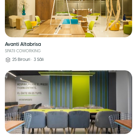
Avanti Altabrisa
SPATII COWORKING
25
Birouri
•
3
Săli