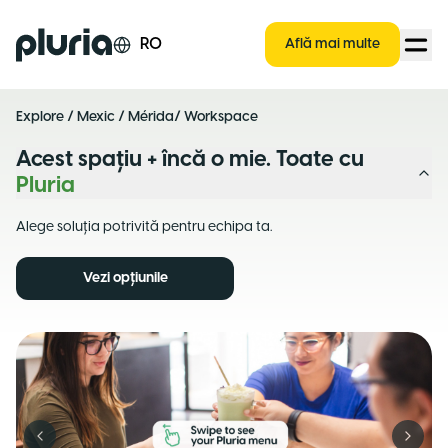
Logo Pluria
RO
Află mai multe
Explore
/
Mexic
/
Mérida
/ Workspace
Acest spațiu + încă o mie. Toate cu
Pluria
Alege soluția potrivită pentru echipa ta.
Vezi opțiunile
Previous slide
Next s