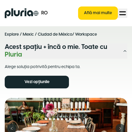
Logo Pluria
RO
Află mai multe
Explore
/
Mexic
/
Ciudad de México
/ Workspace
Acest spațiu + încă o mie. Toate cu
Pluria
Alege soluția potrivită pentru echipa ta.
Vezi opțiunile
Previous slide
Next s