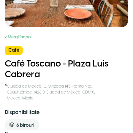
< Mergi înapoi
Café
Café Toscano - Plaza Luis
Cabrera
Ciudad de México
,
C. Orizaba 145, Roma Nte.,
Cuauhtémoc, 14260 Ciudad de México, CDMX,
Mexico
,
Mexic
Disponibilitate
6
birouri