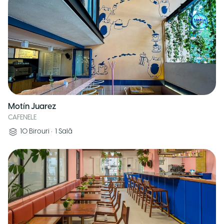
Motín Juarez
CAFENELE
10
Birouri
•
1
Sală