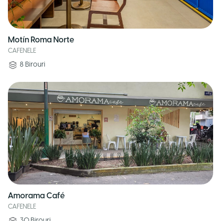
Motín Roma Norte
CAFENELE
8
Birouri
Amorama Café
CAFENELE
30
Birouri