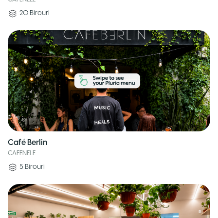
20
Birouri
Café Berlin
CAFENELE
5
Birouri