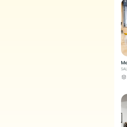
Me
SA