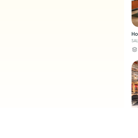
Ho
SA
Mi
SA