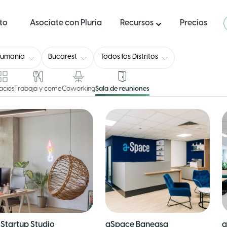
ito
Asociate con Pluria
Recursos
Precios
Rumanía
Bucarest
Todos los Distritos
acios
Trabaja y come
Coworking
Sala de reuniones
 Startup Studio
aSpace Baneasa
a