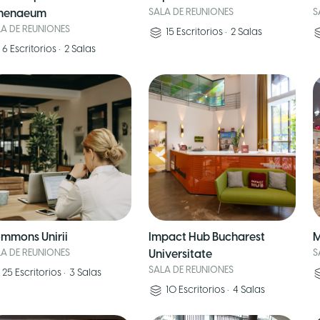
henaeum
SALA DE REUNIONES
S
LA DE REUNIONES
15
Escritorios
•
2
Salas
6
Escritorios
•
2
Salas
mmons Unirii
Impact Hub Bucharest
M
LA DE REUNIONES
Universitate
S
SALA DE REUNIONES
25
Escritorios
•
3
Salas
10
Escritorios
•
4
Salas