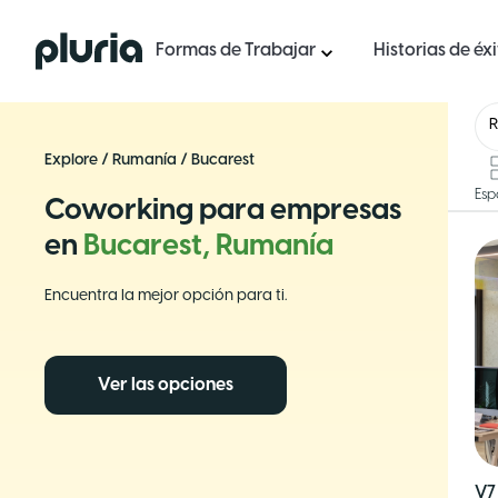
Logo Pluria
Formas de Trabajar
Historias de éx
Explore
/
Rumanía
/
Bucarest
Esp
Coworking para empresas
en
Bucarest, Rumanía
Encuentra la mejor opción para ti.
Ver las opciones
V7