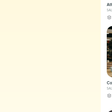
At
SA
Co
SA