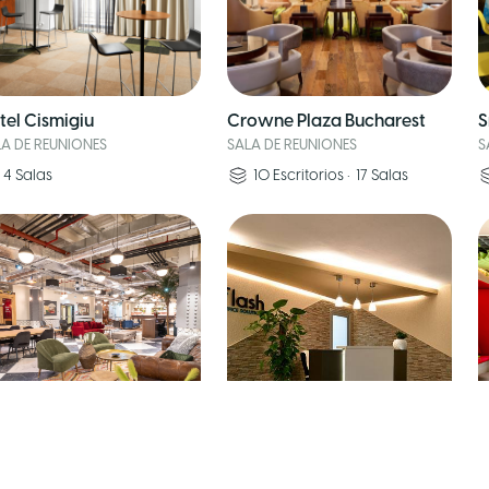
tel Cismigiu
Crowne Plaza Bucharest
S
LA DE REUNIONES
SALA DE REUNIONES
S
4
Salas
10
Escritorios
•
17
Salas
ndspace Victoriei
Flash Office Solutions
i
LA DE REUNIONES
S