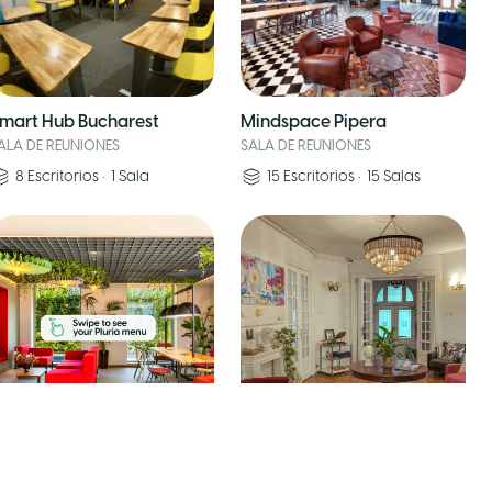
mart Hub Bucharest
Mindspace Pipera
ALA DE REUNIONES
SALA DE REUNIONES
8
Escritorios
•
1
Sala
15
Escritorios
•
15
Salas
bis Bucharest Politehnica
Carolia Social House
ALA DE REUNIONES
SALA DE REUNIONES