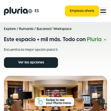
Logo Pluria
ES
Empieza ahora
Explore
/
Rumanía
/
Bucarest
/ Workspace
Este espacio + mil más. Todo con
Pluria
Encuentra la mejor opción para ti.
Ver las opciones
Previous slide
Next s