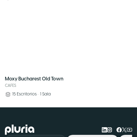
Moxy Bucharest Old Town
CAFES
15
Escritorios
•
1
Sala
Logo Pluria