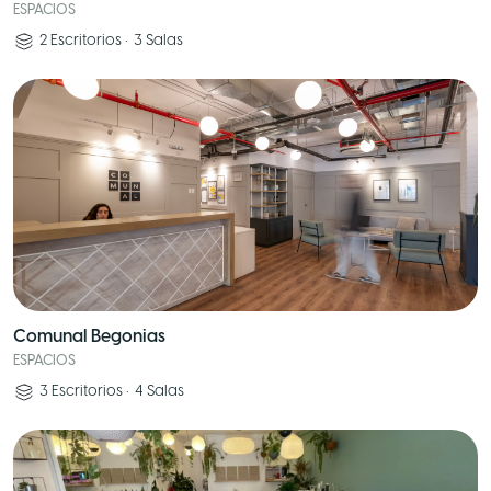
ESPACIOS
2
Escritorios
•
3
Salas
Comunal Begonias
ESPACIOS
3
Escritorios
•
4
Salas