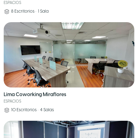
ESPACIOS
8
Escritorios
•
1
Sala
Lima Coworking Miraflores
ESPACIOS
10
Escritorios
•
4
Salas