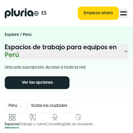
Logo Pluria
ES
Empieza ahora
Explore
/
Perú
Espacios de trabajo para equipos en
Perú
Una sola suscripción. Acceso a toda la red.
Ver las opciones
Perú
Todas las ciudades
Espacios
Trabaja y come
Coworking
Sala de reuniones