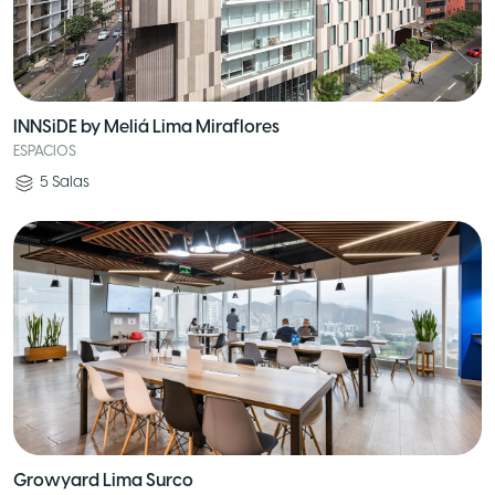
INNSiDE by Meliá Lima Miraflores
ESPACIOS
5
Salas
Growyard Lima Surco