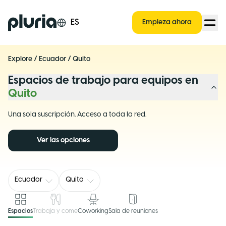
Logo Pluria
ES
Empieza ahora
Explore
/
Ecuador
/
Quito
Espacios de trabajo para equipos en
Quito
Una sola suscripción. Acceso a toda la red.
Ver las opciones
Ecuador
Quito
Espacios
Trabaja y come
Coworking
Sala de reuniones