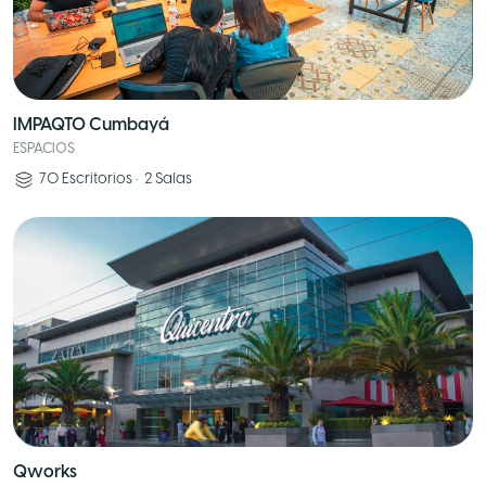
IMPAQTO Cumbayá
ESPACIOS
70
Escritorios
•
2
Salas
Qworks