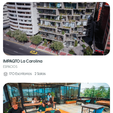
IMPAQTO La Carolina
ESPACIOS
170
Escritorios
•
2
Salas