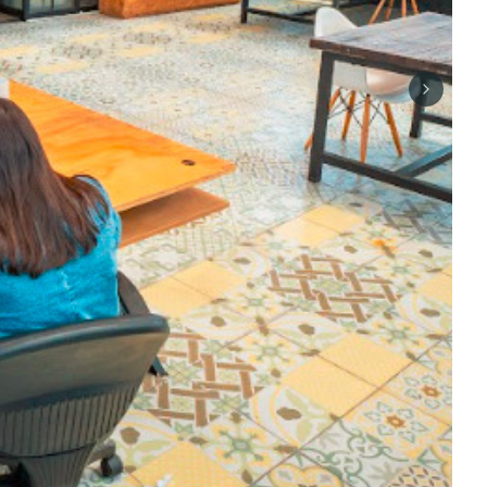
Next sli