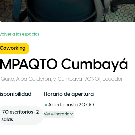
Volver a los espacios
Coworking
IMPAQTO Cumbayá
Quito
,
Alba Calderón, y, Cumbaya 170901
,
Ecuador
isponibilidad
Horario de apertura
Abierto hasta
20:00
70
escritorios
•
2
Ver el horario
salas