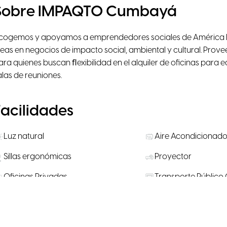
Sobre IMPAQTO Cumbayá
cogemos y apoyamos a emprendedores sociales de América La
deas en negocios de impacto social, ambiental y cultural. Pro
ara quienes buscan ﬂexibilidad en el alquiler de oﬁcinas para e
alas de reuniones.
Facilidades
Luz natural
Aire Acondicionad
Sillas ergonómicas
Proyector
Oficinas Privadas
Transporte Público
Aperitivos disponibles para la
Eventos comunitari
compra