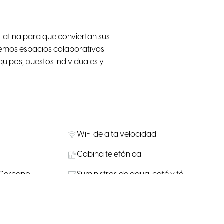
tina para que conviertan sus
veemos espacios colaborativos
quipos, puestos individuales y
o
WiFi de alta velocidad
Cabina telefónica
 Cercano
Suministros de agua, café y té
os