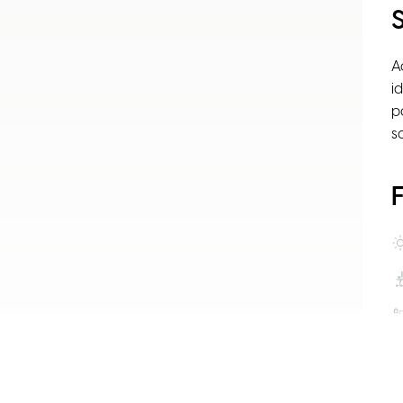
A
i
p
s