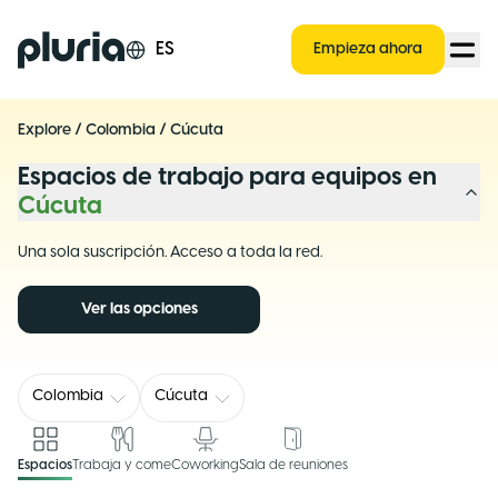
Logo Pluria
ES
Empieza ahora
Explore
/
Colombia
/
Cúcuta
Espacios de trabajo para equipos en
Cúcuta
Una sola suscripción. Acceso a toda la red.
Ver las opciones
Colombia
Cúcuta
Espacios
Trabaja y come
Coworking
Sala de reuniones