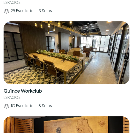
ESPACIOS
25
Escritorios
•
3
Salas
Qu1nce Workclub
ESPACIOS
10
Escritorios
•
8
Salas