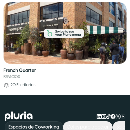
French Quarter
ESPACIOS
20
Escritorios
Logo Pluria
Espacios de Coworking
Cafés para trabajar
Sala d