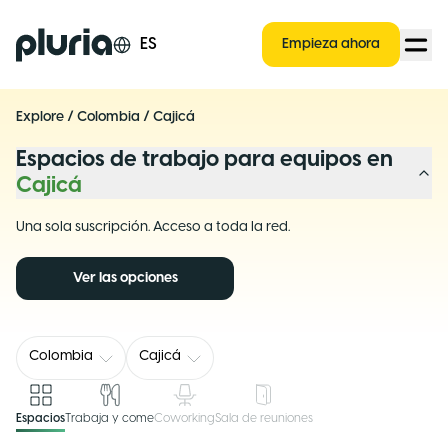
Logo Pluria
ES
Empieza ahora
Explore
/
Colombia
/
Cajicá
Espacios de trabajo para equipos en
Cajicá
Una sola suscripción. Acceso a toda la red.
Ver las opciones
Colombia
Cajicá
Espacios
Trabaja y come
Coworking
Sala de reuniones