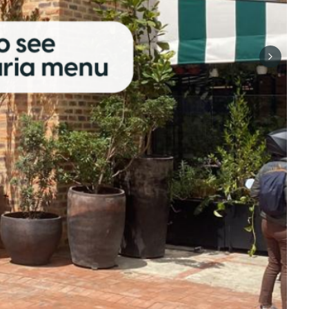
Next sli