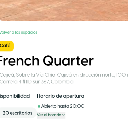
Volver a los espacios
Café
French Quarter
Cajicá
,
Sobre la Vía Chía-Cajicá en dirección norte, 10
Carrera 4 #11D sur 367
,
Colombia
isponibilidad
Horario de apertura
Abierto hasta
20:00
20
escritorios
Ver el horario