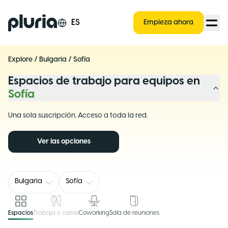
Logo Pluria
ES
Empieza ahora
Explore
/
Bulgaria
/
Sofía
Espacios de trabajo para equipos en
Sofía
Una sola suscripción. Acceso a toda la red.
Ver las opciones
Bulgaria
Sofía
Espacios
Trabaja y come
Coworking
Sala de reuniones