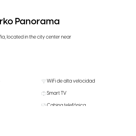
rko Panorama
, located in the city center near
o
WiFi de alta velocidad
Smart TV
Cabina telefónica
Suministros de agua, café y té
as
Eventos comunitarios