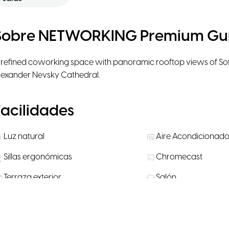
Sobre NETWORKING Premium Gu
 refined coworking space with panoramic rooftop views of Sofia
lexander Nevsky Cathedral.
Facilidades
Luz natural
Aire Acondicionad
Sillas ergonómicas
Chromecast
Terraza exterior
Salón
Aparcamiento
Aparca bicis
Frutas
Se admiten mascot