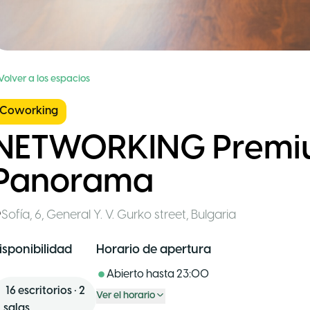
Volver a los espacios
Coworking
NETWORKING Premi
Panorama
Sofía
,
6, General Y. V. Gurko street
,
Bulgaria
isponibilidad
Horario de apertura
Abierto hasta
23:00
16
escritorios
•
2
Ver el horario
salas