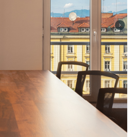
Next sli