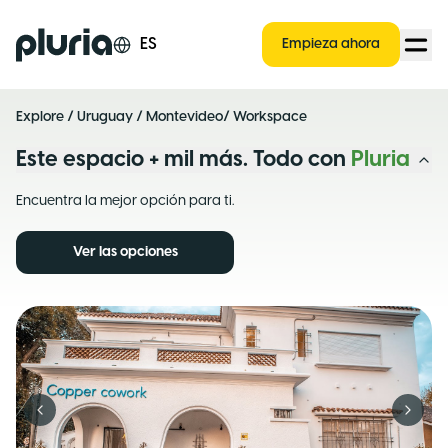
Logo Pluria
ES
Empieza ahora
Explore
/
Uruguay
/
Montevideo
/ Workspace
Este espacio + mil más. Todo con
Pluria
Encuentra la mejor opción para ti.
Ver las opciones
Previous slide
Next s