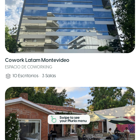
Cowork Latam Montevideo
ESPACIO DE COWORKING
10
Escritorios
•
3
Salas