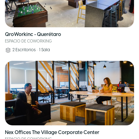
QroWorkinc - Querétaro
ESPACIO DE COWORKING
2
Escritorios
•
1
Sala
Nex Offices The Village Corporate Center