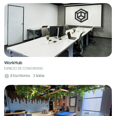
WorkHub
ESPACIO DE COWORKING
8
Escritorios
•
3
Salas