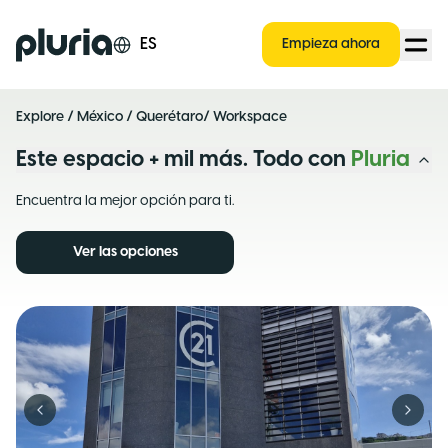
Logo Pluria
ES
Empieza ahora
Explore
/
México
/
Querétaro
/ Workspace
Este espacio + mil más. Todo con
Pluria
Encuentra la mejor opción para ti.
Ver las opciones
Previous slide
Next s