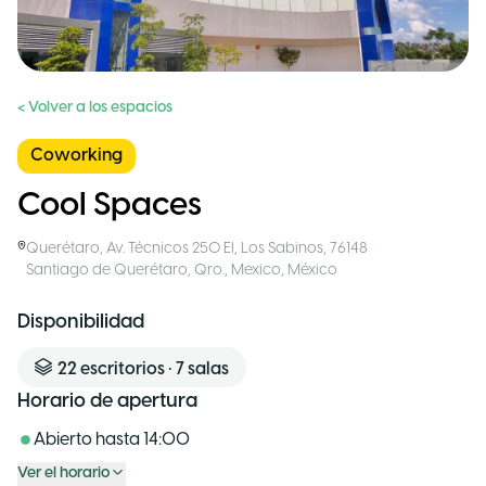
< Volver a los espacios
Coworking
Cool Spaces
Querétaro
,
Av. Técnicos 250 El, Los Sabinos, 76148
Santiago de Querétaro, Qro., Mexico
,
México
Disponibilidad
22
escritorios
•
7
salas
Horario de apertura
Abierto hasta
14:00
Ver el horario