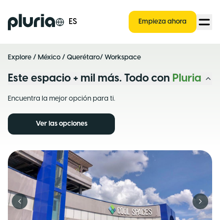
Logo Pluria
ES
Empieza ahora
Explore
/
México
/
Querétaro
/ Workspace
Este espacio + mil más. Todo con
Pluria
Encuentra la mejor opción para ti.
Ver las opciones
Previous slide
Next s