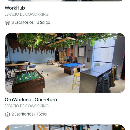
WorkHub
ESPACIO DE COWORKING
8
Escritorios
•
3
Salas
QroWorkinc - Querétaro
ESPACIO DE COWORKING
2
Escritorios
•
1
Sala