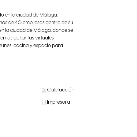
o en la ciudad de Málaga.
ás de 40 empresas dentro de su
en la ciudad de Málaga, donde se
demás de tarifas virtuales
unes, cocina y espacio para
o
Calefacción
Impresora
Smart TV
Microondas