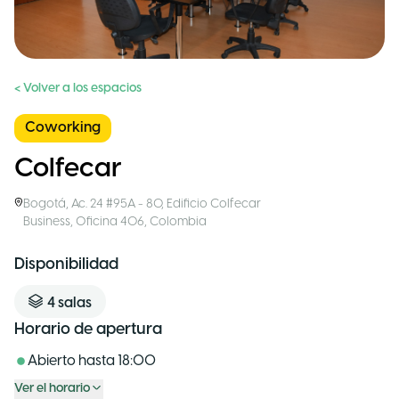
< Volver a los espacios
Coworking
Colfecar
Bogotá
,
Ac. 24 #95A - 80, Edificio Colfecar
Business, Oficina 406
,
Colombia
Disponibilidad
4
salas
Horario de apertura
Abierto hasta
18:00
Ver el horario