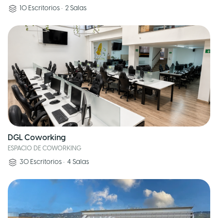
10
Escritorios
•
2
Salas
DGL Coworking
ESPACIO DE COWORKING
30
Escritorios
•
4
Salas