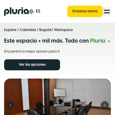
Logo Pluria
ES
Empieza ahora
Explore
/
Colombia
/
Bogotá
/ Workspace
Este espacio + mil más. Todo con
Pluria
Encuentra la mejor opción para ti.
Ver las opciones
Previous slide
Next s