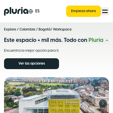
Logo Pluria
ES
Empieza ahora
Explore
/
Colombia
/
Bogotá
/ Workspace
Este espacio + mil más. Todo con
Pluria
Encuentra la mejor opción para ti.
Ver las opciones
Previous slide
Next s