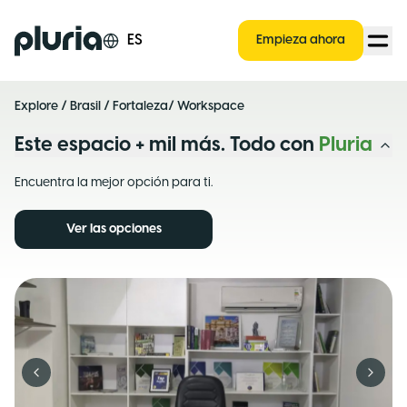
Logo Pluria
ES
Empieza ahora
Explore
/
Brasil
/
Fortaleza
/ Workspace
Este espacio + mil más. Todo con
Pluria
Encuentra la mejor opción para ti.
Ver las opciones
Previous slide
Next s