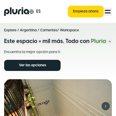
Logo Pluria
ES
Empieza ahora
Explore
/
Argentina
/
Corrientes
/ Workspace
Este espacio + mil más. Todo con
Pluria
Encuentra la mejor opción para ti.
Ver las opciones
Previous slide
Next s