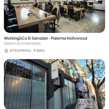
Working&Co El Salvador - Palermo Hollywood
ESPACIO DE COWORKING
60
Escritorios
•
8
Salas