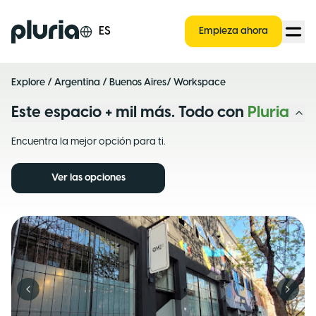
Logo Pluria
ES
Empieza ahora
Explore
/
Argentina
/
Buenos Aires
/ Workspace
Este espacio + mil más. Todo con
Pluria
Encuentra la mejor opción para ti.
Ver las opciones
Previous slide
Next s