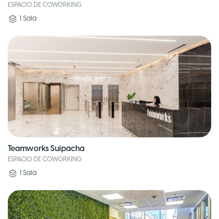
ESPACIO DE COWORKING
1
Sala
Teamworks Suipacha
ESPACIO DE COWORKING
1
Sala