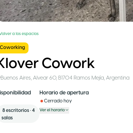
Volver a los espacios
Coworking
Klover Cowork
Buenos Aires
,
Alvear 60, B1704 Ramos Mejía
,
Argentina
isponibilidad
Horario de apertura
Cerrado hoy
8
escritorios
•
4
Ver el horario
salas