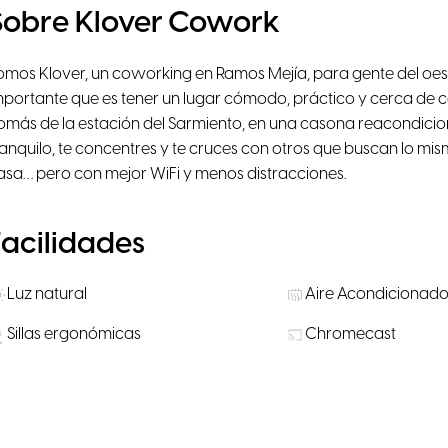
Sobre Klover Cowork
omos Klover, un coworking en Ramos Mejía, para gente del oe
mportante que es tener un lugar cómodo, práctico y cerca de 
omás de la estación del Sarmiento, en una casona reacondici
ranquilo, te concentres y te cruces con otros que buscan lo mis
asa… pero con mejor WiFi y menos distracciones.
Facilidades
Luz natural
Aire Acondicionad
Sillas ergonómicas
Chromecast
Terraza exterior
Transporte Público
Salas