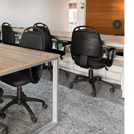
Next sli