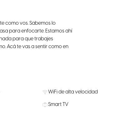
ste como vos. Sabemos lo
casa para enfocarte. Estamos ahí
onada para que trabajes
mo. Acá te vas a sentir como en
o
WiFi de alta velocidad
Smart TV
 Cercano
Suministros de agua, café y té