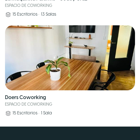
ESPACIO DE COWORKING
15
Escritorios
•
13
Salas
Doers Coworking
ESPACIO DE COWORKING
15
Escritorios
•
1
Sala