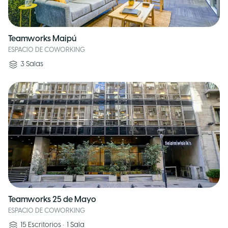
Teamworks Maipú
ESPACIO DE COWORKING
3
Salas
Teamworks 25 de Mayo
ESPACIO DE COWORKING
15
Escritorios
•
1
Sala