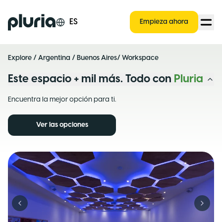
Logo Pluria
ES
Empieza ahora
Explore
/
Argentina
/
Buenos Aires
/ Workspace
Este espacio + mil más. Todo con
Pluria
Encuentra la mejor opción para ti.
Ver las opciones
Previous slide
Next s