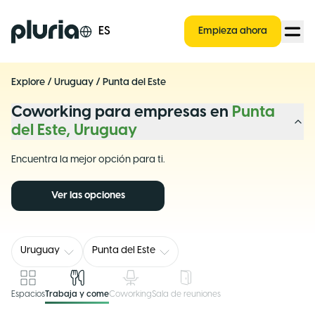
Logo Pluria
ES
Empieza ahora
Explore
/
Uruguay
/
Punta del Este
Coworking para empresas en
Punta
del Este, Uruguay
Encuentra la mejor opción para ti.
Ver las opciones
Uruguay
Punta del Este
Espacios
Trabaja y come
Coworking
Sala de reuniones