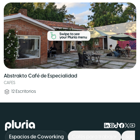
Abstrakto Café de Especialidad
CAFES
12
Escritorios
Logo Pluria
Espacios de Coworking
Cafés para trabajar
Sala d