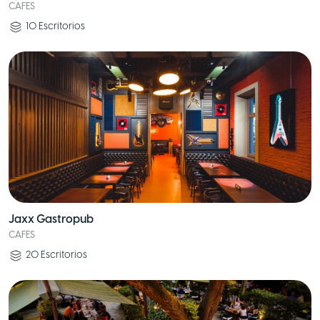
CAFES
10
Escritorios
Jaxx Gastropub
CAFES
20
Escritorios