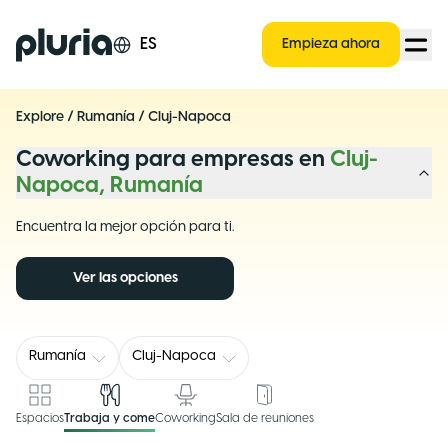
Logo Pluria
ES
Empieza ahora
Explore
/
Rumanía
/
Cluj-Napoca
Coworking para empresas en
Cluj-
Napoca, Rumanía
Encuentra la mejor opción para ti.
Ver las opciones
Rumanía
Cluj-Napoca
Espacios
Trabaja y come
Coworking
Sala de reuniones