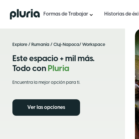
Logo Pluria
Formas de Trabajar
Historias de éx
Explore
/
Rumanía
/
Cluj-Napoca
/ Workspace
Este espacio + mil más.
Todo con
Pluria
Encuentra la mejor opción para ti.
Ver las opciones