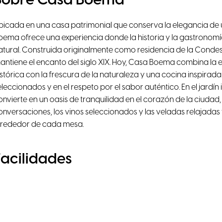
Sobre Casa Boema
bicada en una casa patrimonial que conserva la elegancia de 
oema ofrece una experiencia donde la historia y la gastronom
atural. Construida originalmente como residencia de la Condesa K
antiene el encanto del siglo XIX. Hoy, Casa Boema combina la e
istórica con la frescura de la naturaleza y una cocina inspira
eleccionados y en el respeto por el sabor auténtico. En el jardín
onvierte en un oasis de tranquilidad en el corazón de la ciudad,
onversaciones, los vinos seleccionados y las veladas relajadas
lrededor de cada mesa.
Facilidades
Luz natural
Aire Acondicionad
WiFi de alta velocidad
Proyector