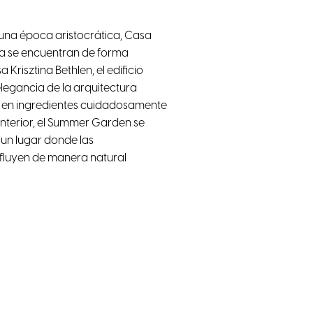
una época aristocrática, Casa
ía se encuentran de forma
risztina Bethlen, el edificio
legancia de la arquitectura
da en ingredientes cuidadosamente
 interior, el Summer Garden se
 un lugar donde las
 fluyen de manera natural
o
Calefacción