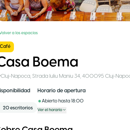
Volver a los espacios
Café
Casa Boema
Cluj-Napoca
,
Strada Iuliu Maniu 34, 400095 Cluj-Nap
isponibilidad
Horario de apertura
Abierto hasta
18:00
20
escritorios
Ver el horario