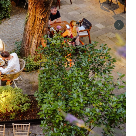
Next sli