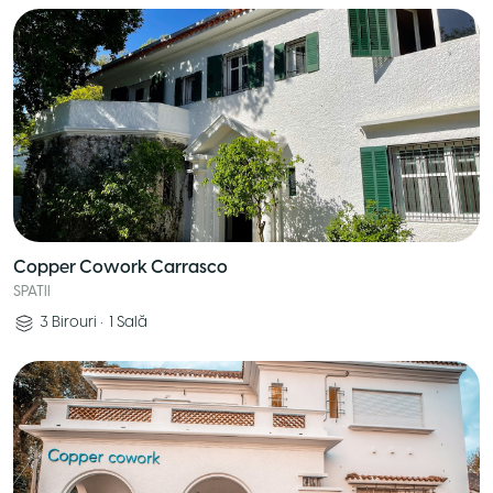
Copper Cowork Carrasco
SPATII
3
Birouri
•
1
Sală