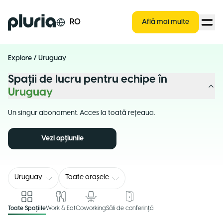
Logo Pluria
RO
Află mai multe
Explore
/
Uruguay
Spații de lucru pentru echipe în
Uruguay
Un singur abonament. Acces la toată rețeaua.
Vezi opțiunile
Uruguay
Toate orașele
Toate Spațiile
Work & Eat
Coworking
Săli de conferință