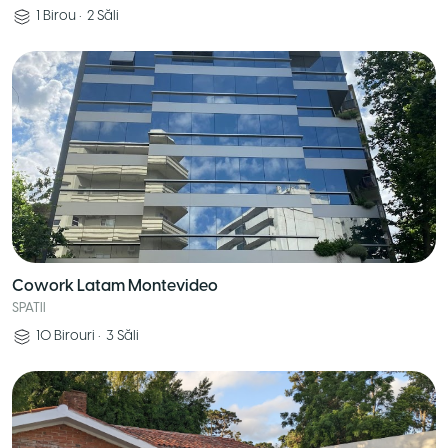
1
Birou
•
2
Săli
Cowork Latam Montevideo
SPATII
10
Birouri
•
3
Săli