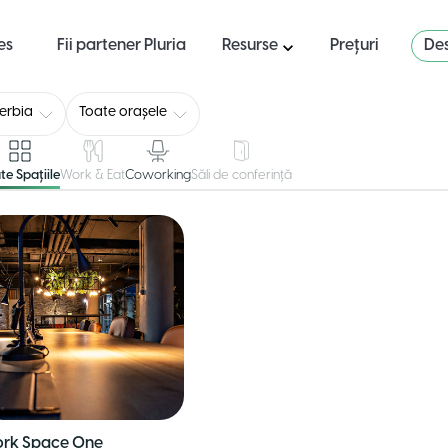
es
Fii partener Pluria
Resurse
Prețuri
Des
erbia
Toate orașele
te Spațiile
Work & Eat
Coworking
Săli de conferință
rk Space One