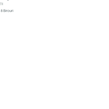
TII
8
Birouri