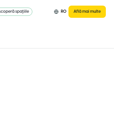
coperă spațiile
RO
Află mai multe