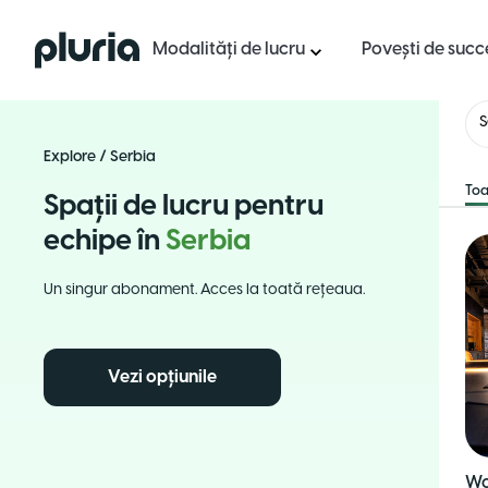
Logo Pluria
Modalități de lucru
Povești de succ
S
Explore
/
Serbia
Toa
Spații de lucru pentru
echipe în
Serbia
Un singur abonament. Acces la toată rețeaua.
Vezi opțiunile
Wo