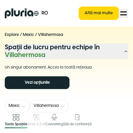
Logo Pluria
RO
Află mai multe
Explore
/
Mexic
/
Villahermosa
Spații de lucru pentru echipe în
Villahermosa
Un singur abonament. Acces la toată rețeaua.
Vezi opțiunile
Mexic
Villahermosa
Toate Spațiile
Work & Eat
Coworking
Săli de conferință