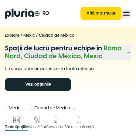
Logo Pluria
RO
Află mai multe
Explore
/
Mexic
/
Ciudad de México
Spații de lucru pentru echipe în
Roma
Nord, Ciudad de México, Mexic
Un singur abonament. Acces la toată rețeaua.
Vezi opțiunile
Mexic
Ciudad de México
Toate Spațiile
Work & Eat
Coworking
Săli de conferință