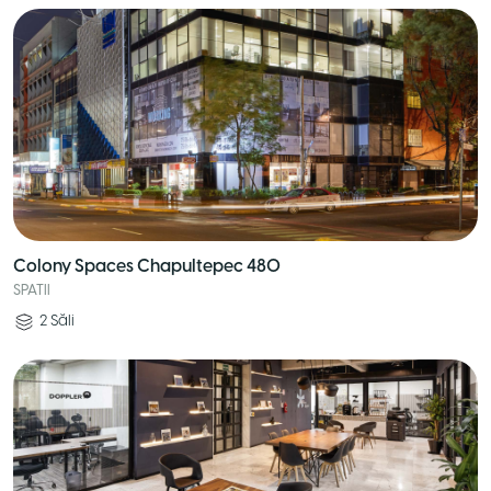
Colony Spaces Chapultepec 480
SPATII
2
Săli