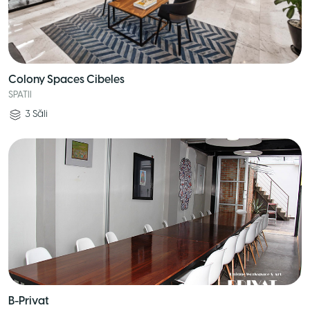
Colony Spaces Cibeles
SPATII
3
Săli
B-Privat