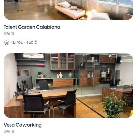
Talent Garden Calabiana
SPATII
1
Birou
•
1
Sală
Vesa Coworking
SPATII