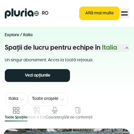
Logo Pluria
RO
Află mai multe
Explore
/
Italia
Spații de lucru pentru echipe în
Italia
Un singur abonament. Acces la toată rețeaua.
Vezi opțiunile
Italia
Toate orașele
Toate Spațiile
Work & Eat
Coworking
Săli de conferință